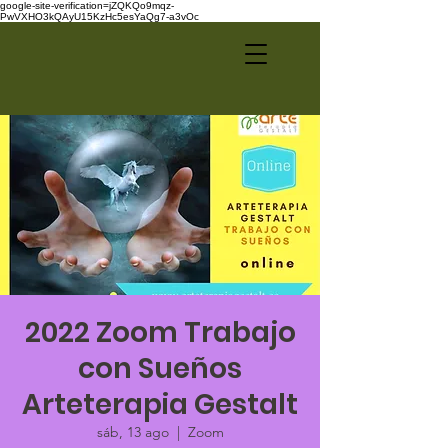
google-site-verification=jZQKQo9mqz-
PwVXHO3kQAyU15KzHc5esYaQg7-a3vOc
2022 Zoom Trabajo
con Sueños
Arteterapia Gestalt
sáb, 13 ago
  |  
Zoom