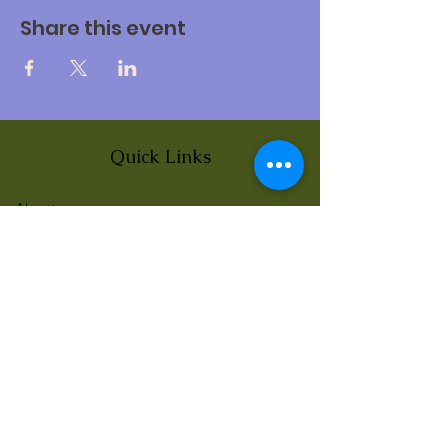
Share this event
Quick Links
About
News
Events
Contact
BLOG Art Therapy & Gestalt
Welcome to our blog