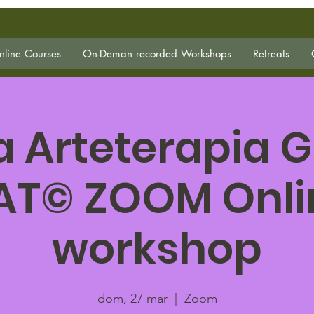
line Courses
On-Deman recorded Workshops
Retreats
la Arteterapia G
AT© ZOOM Onli
workshop
dom, 27 mar
  |  
Zoom