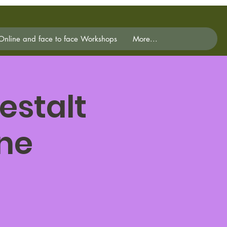
Online and face to face Workshops
More...
estalt
ne