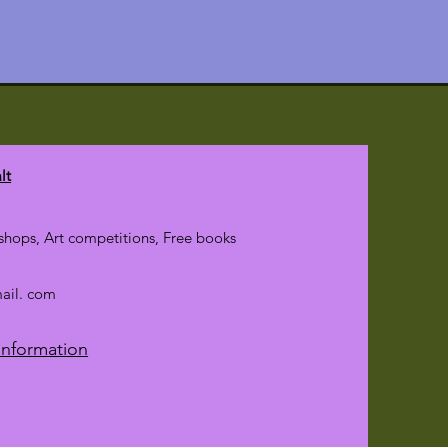
lt
hops, Art competitions, Free books
mail. com
Information