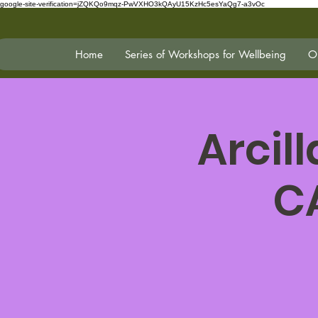
google-site-verification=jZQKQo9mqz-PwVXHO3kQAyU15KzHc5esYaQg7-a3vOc
Home
Series of Workshops for Wellbeing
On
Arcil
C