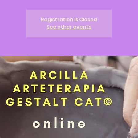
Registration is Closed
See other events