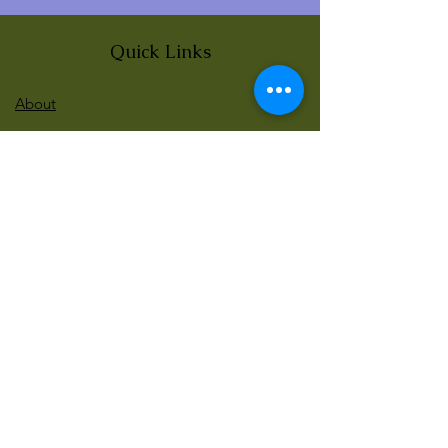
Quick Links
About
News
Events
Contact
BLOG Art Therapy & Gestalt
Welcome to our blog
Be updated with our new workshops, Art
competitions, Free books and more!