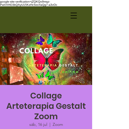
google-site-verification=jZQKQo9mqz-
PwVXHO3kQAyU15KzHc5esYaQg7-a3vOc
Collage
Arteterapia Gestalt
Zoom
sáb, 16 jul
  |  
Zoom