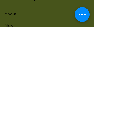
About
News
Events
Contact
BLOG Art Therapy & Gestalt
Welcome to our blog
Be updated with our new workshops, Art
competitions, Free books and more!
Email
: gestaltarttherapy @gmail. com
Do Not Sell My Personal