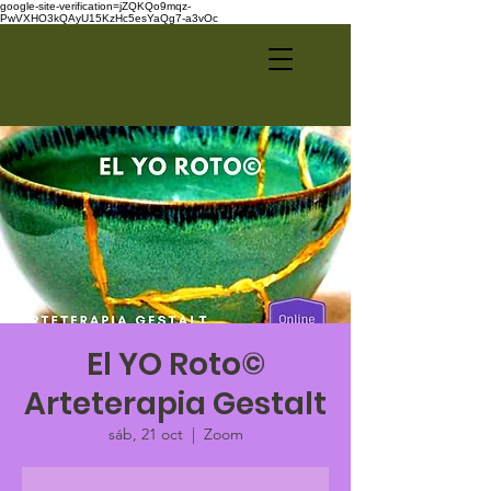
google-site-verification=jZQKQo9mqz-
PwVXHO3kQAyU15KzHc5esYaQg7-a3vOc
El YO Roto©
Arteterapia Gestalt
sáb, 21 oct
  |  
Zoom